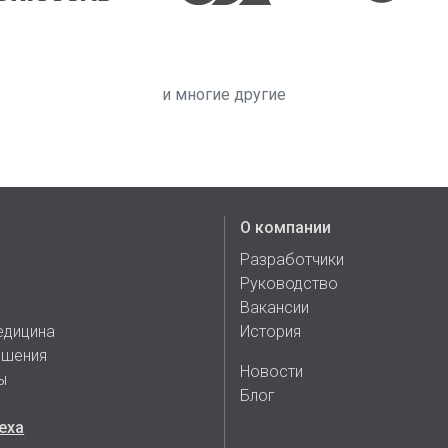
и многие другие
О компании
Разработчики
Руководство
Вакансии
едицина
История
ешения
Новости
ы
Блог
еха