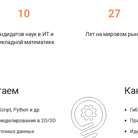
10
27
ндидатов наук в ИТ и
Лет на мировом рын
икладной математике
гаем
Ка
ript, Python и др.
Гиб
 моделирования в 2D/3D
Пр
еточных данных
Идё