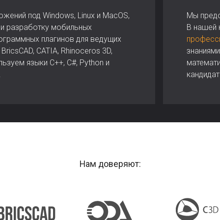
жений под Windows, Linux и MacOS,
Мы предо
али разработку мобильных
В нашей
ограммных плагинов для ведущих
професс
BricsCAD, CATIA, Rhinoceros 3D,
знаниями
льзуем языки C++, C#, Python и
математи
.
кандидат
Нам доверяют: