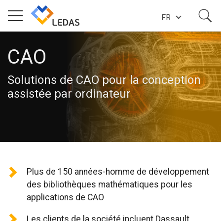
FR
COMPÉTENCES
CAO
Solutions de CAO pour la conception
À PROPOS DE LEDAS
assistée par ordinateur
LES RÉUSSITES
DES NOUVELLES
Plus de 150 années-homme de développement
des bibliothèques mathématiques pour les
BLOG
applications de CAO
Les clients de la société incluent Dassault