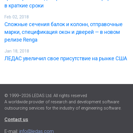
в краткие сроки
Feb 02, 2018
Сложные сечения балок и колонн, отправочные
марки, спецификация окон и дверей — в новом
релизе Renga
Jan 18, 2018
ЛЕДАС увеличил свое присутствие на рынке США
© 1999–2026 LEDAS Ltd. All rights reserved
A worldwide provider of research and development software
outsourcing services for the industry of engineering software.
Contact us
E-mail:
info@ledas.com