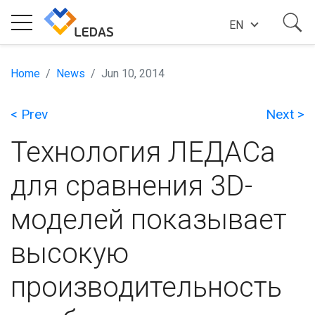
EN
EXPERTISE
Home
News
Jun 10, 2014
< Prev
Next >
COMPANY
Технология ЛЕДАСа
SUCCESS STORIES
для сравнения 3D-
моделей показывает
NEWS
высокую
BLOG
производительность