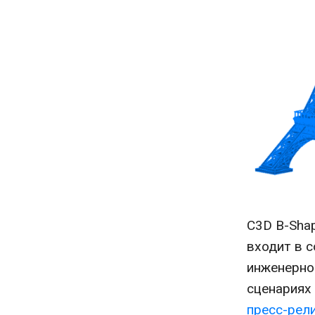
C3D B-Sha
входит в с
инженерно
сценариях
пресс-рел