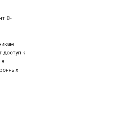
нт B-
чикам
 доступ к
 в
тронных