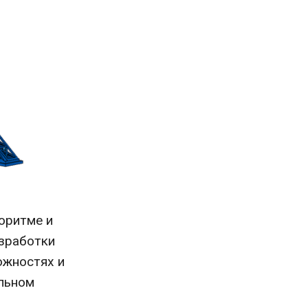
оритме и
азработки
ожностях и
альном