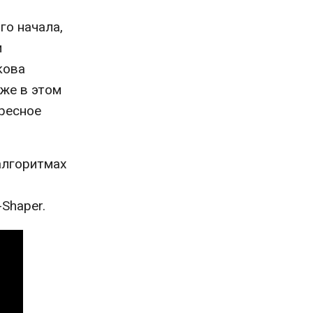
го начала,
и
кова
кже в этом
ресное
алгоритмах
Shaper.