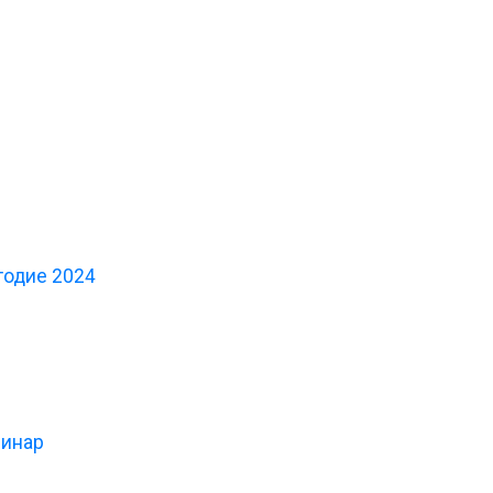
годие 2024
минар